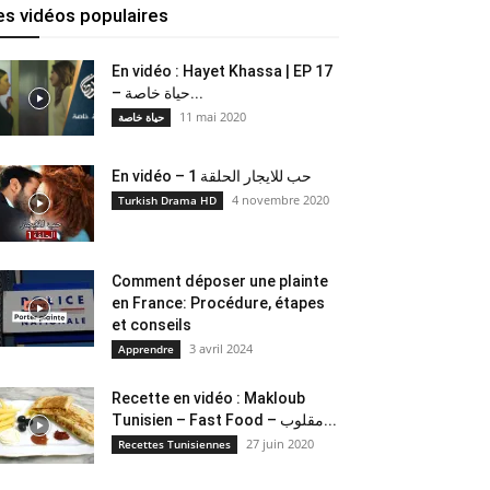
es vidéos populaires
En vidéo : Hayet Khassa | EP 17
– حياة خاصة...
11 mai 2020
حياة خاصة
En vidéo – حب للايجار الحلقة 1
4 novembre 2020
Turkish Drama HD
Comment déposer une plainte
en France: Procédure, étapes
et conseils
3 avril 2024
Apprendre
Recette en vidéo : Makloub
Tunisien – Fast Food – مقلوب...
27 juin 2020
Recettes Tunisiennes