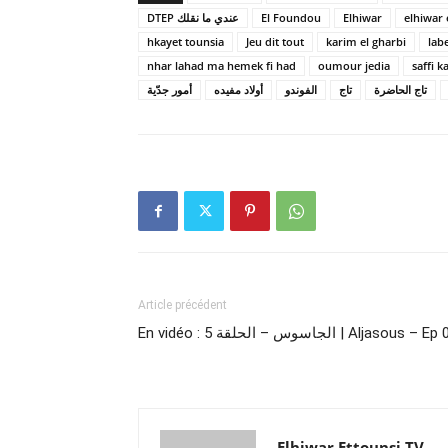
DTEP عندي ما نقلك
El Foundou
Elhiwar
elhiwar 
hkayet tounsia
Jeu dit tout
karim el gharbi
lab
nhar lahad ma hemek fi had
oumour jedia
saffi k
تاج الحاضرة
تاج
الفوندو
أولاد مفيده
أمور جدّية
Article précédent
En vidéo : الجاسوس – الحلقة 5 | Aljasous – E
Elhiwar Ettounsi TV