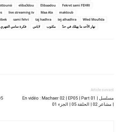
ettounsi
eliba3dou
Elibaadou
Fekret sami FEHRI
es
live streaming tv
Maa Ala
maktoub
albek
sami fehri
taj hadhra
tej alhadhra
Wled Moufida
نهار الأحد ما يهمّك في حدّ
مكتوب
لاباس
فكرة سامي الفهري
Article suivant
En vidéo : Machaer 02 | EP05 | Part 01 | مسلسل
p 05
مشاعر 02 | الحلقة 05 | الجزء 01 |