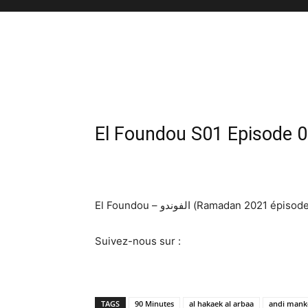
El Foundou S01 Episode 0
El Foundou – الفوندو (Ramadan 20
Suivez-nous sur :
TAGS
90 Minutes
al hakaek al arbaa
andi mank