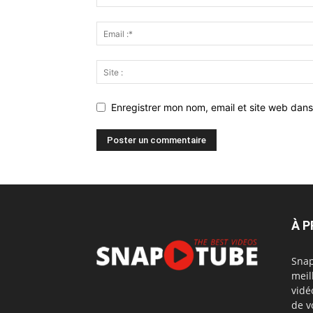
Enregistrer mon nom, email et site web dans
À 
Snap
meil
vidé
de v