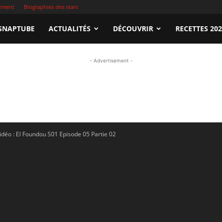
sement
Biographies des stars
apTube.tn
SNAPTUBE
ACTUALITÉS
DÉCOUVRIR
RECETTES 20
- Advertisement -
gardez
idéo : El Foundou S01 Episode 05 Partie 02
illeures
déos