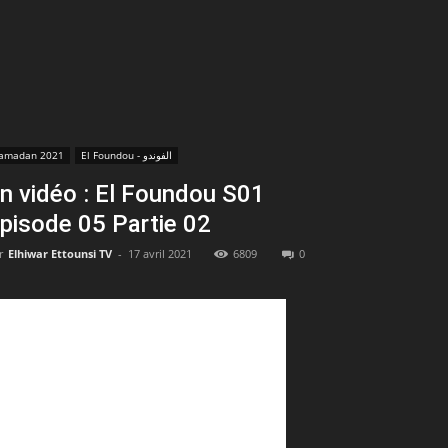
amadan 2021
El Foundou - الفوندو
n vidéo : El Foundou S01
pisode 05 Partie 02
r
Elhiwar Ettounsi TV
-
17 avril 2021
6809
0