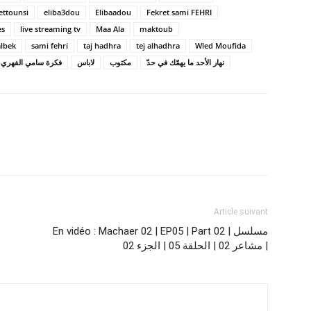
ettounsi
eliba3dou
Elibaadou
Fekret sami FEHRI
es
live streaming tv
Maa Ala
maktoub
albek
sami fehri
taj hadhra
tej alhadhra
Wled Moufida
نهار الأحد ما يهمّك في حدّ
مكتوب
لاباس
فكرة سامي الفهري
Article suivant
En vidéo : Machaer 02 | EP05 | Part 02 | مسلسل
مشاعر 02 | الحلقة 05 | الجزء 02 |