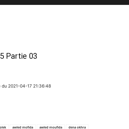
5 Partie 03
021 épisode du 2021-04-17 21:36:48
olek
awled mofida
awled moufida
dena okhra