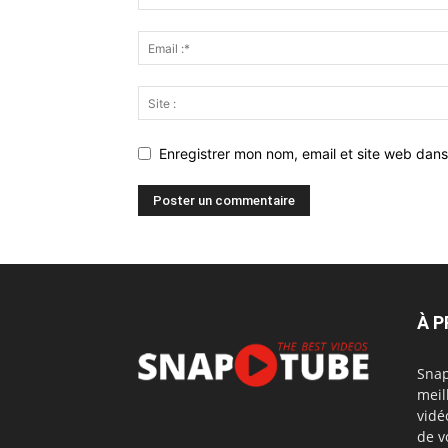
Enregistrer mon nom, email et site web dans
À 
Snap
meil
vidé
de v