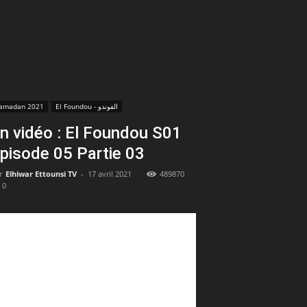
amadan 2021
El Foundou - الفوندو
n vidéo : El Foundou S01
pisode 05 Partie 03
r
Elhiwar Ettounsi TV
-
17 avril 2021
489870
0