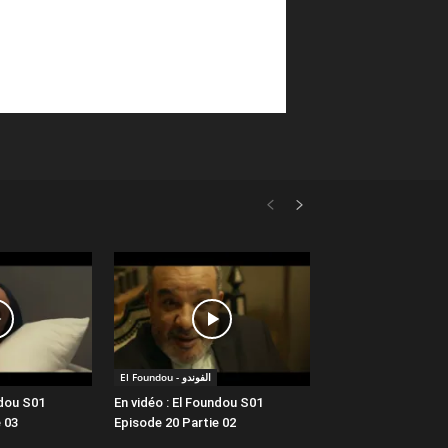
El Foundou - الفوندو
ndou S01
En vidéo : El Foundou S01
 03
Episode 20 Partie 02