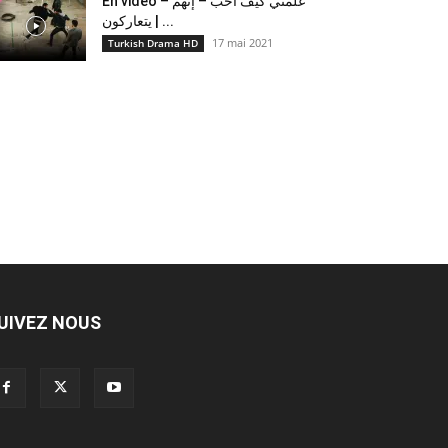
En vidéo – علمني كيف أحب – إنهم
يتعاركون ​| ...
17 mai 2021
Turkish Drama HD
UIVEZ NOUS