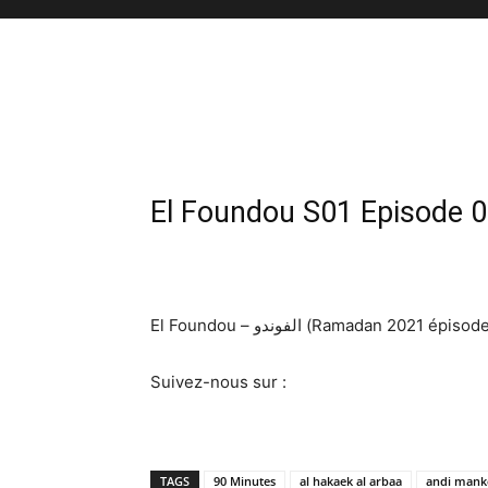
El Foundou S01 Episode 0
El Foundou – الفوندو (Ramadan 2
Suivez-nous sur :
TAGS
90 Minutes
al hakaek al arbaa
andi mank