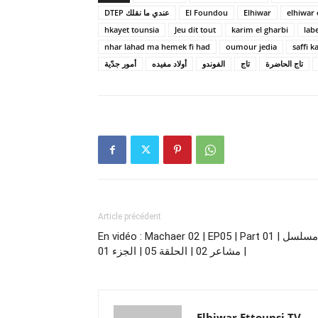
DTEP عندي ما نقلك
El Foundou
Elhiwar
elhiwar 
hkayet tounsia
Jeu dit tout
karim el gharbi
lab
nhar lahad ma hemek fi had
oumour jedia
saffi k
تاج الحاضرة
تاج
الفوندو
أولاد مفيده
أمور جدّية
Article précédent
En vidéo : Machaer 02 | EP05 | Part 01 | مسلسل
مشاعر 02 | الحلقة 05 | الجزء 01 |
Elhiwar Ettounsi TV