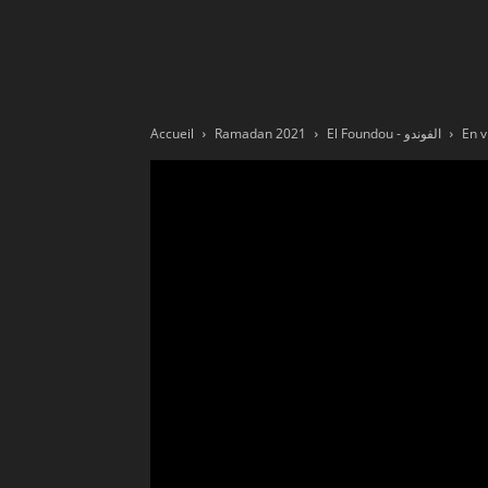
Ne
sé
Accueil
Ramadan 2021
El Foundou - الفوندو
En v
pa
Sn