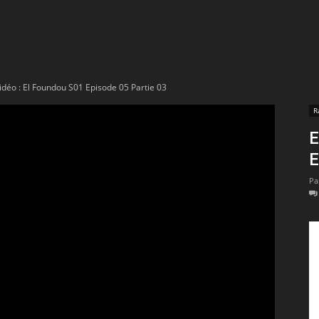
t
lectionnées
idéo : El Foundou S01 Episode 05 Partie 03
r
R
E
apTube
E
Pa