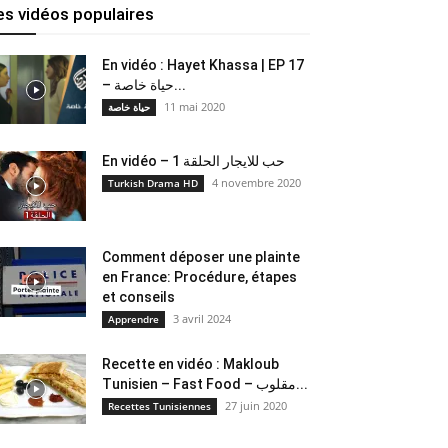
es vidéos populaires
En vidéo : Hayet Khassa | EP 17
– حياة خاصة...
11 mai 2020
حياة خاصة
En vidéo – حب للايجار الحلقة 1
4 novembre 2020
Turkish Drama HD
Comment déposer une plainte
en France: Procédure, étapes
et conseils
3 avril 2024
Apprendre
Recette en vidéo : Makloub
Tunisien – Fast Food – مقلوب...
27 juin 2020
Recettes Tunisiennes