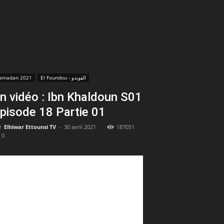
amadan 2021
El Foundou - الفوندو
n vidéo : Ibn Khaldoun S01
pisode 18 Partie 01
r
Elhiwar Ettounsi TV
-
30 avril 2021
187051
0