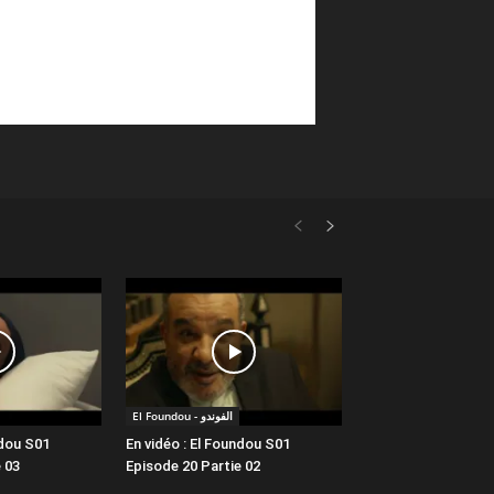
El Foundou - الفوندو
ndou S01
En vidéo : El Foundou S01
 03
Episode 20 Partie 02