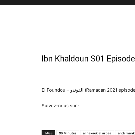
Ibn Khaldoun S01 Episode
El Foundou – الفوندو (Ramadan 20
Suivez-nous sur :
TAGS
90 Minutes
al hakaek al arbaa
andi mank