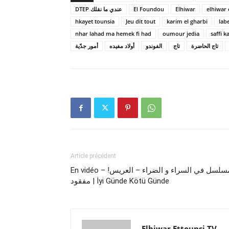
DTEP عندي ما نقلك
El Foundou
Elhiwar
elhiwar 
hkayet tounsia
Jeu dit tout
karim el gharbi
lab
nhar lahad ma hemek fi had
oumour jedia
saffi k
تاج الحاضرة
تاج
الفوندو
أولاد مفيده
أمور جدّية
Article précédent
En vidéo – !مسلسل في السراء و الضراء – العريس
مفقود | İyi Günde Kötü Günde
Elhiwar Ettounsi TV