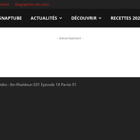
sement
Biographies des stars
apTube.tn
SNAPTUBE
ACTUALITÉS
DÉCOUVRIR
RECETTES 20
- Advertisement -
gardez
idéo : Ibn Khaldoun S01 Episode 18 Partie 01
illeures
déos