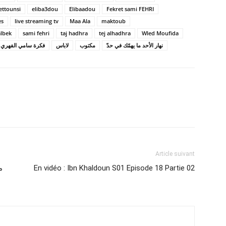
ettounsi
eliba3dou
Elibaadou
Fekret sami FEHRI
es
live streaming tv
Maa Ala
maktoub
albek
sami fehri
taj hadhra
tej alhadhra
Wled Moufida
نهار الأحد ما يهمّك في حدّ
مكتوب
لاباس
فكرة سامي الفهري
Article suivant
En vidéo : Ibn Khaldoun S01 Episode 18 Partie 02