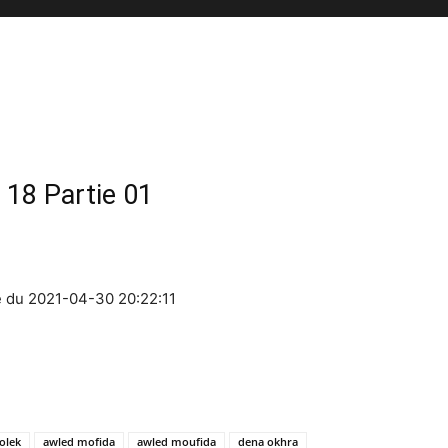
 18 Partie 01
21 épisode du 2021-04-30 20:22:11
olek
awled mofida
awled moufida
dena okhra