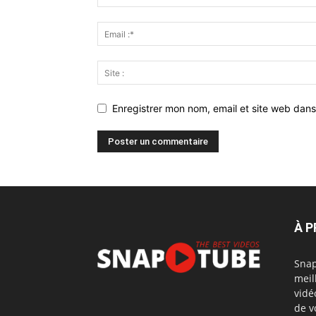
Enregistrer mon nom, email et site web dans
À 
Snap
meil
vidé
de v