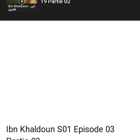
19 Partie 02
Ibn Kholdoun - ابن
خلدون
Ibn Khaldoun S01 Episode 03