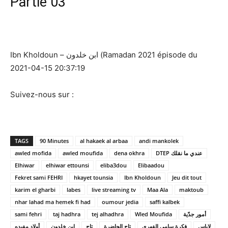
Partie 03
Ibn Kholdoun – ابن خلدون (Ramadan 2021 épisode du
2021-04-15 20:37:19
Suivez-nous sur :
TAGS
90 Minutes
al hakaek al arbaa
andi mankolek
awled mofida
awled moufida
dena okhra
DTEP عندي ما نقلك
Elhiwar
elhiwar ettounsi
eliba3dou
Elibaadou
Fekret sami FEHRI
hkayet tounsia
Ibn Kholdoun
Jeu dit tout
karim el gharbi
labes
live streaming tv
Maa Ala
maktoub
nhar lahad ma hemek fi had
oumour jedia
saffi kalbek
sami fehri
taj hadhra
tej alhadhra
Wled Moufida
أمور جدّية
لاباس
فكرة سامي الفهري
تاج الحاضرة
تاج
ابن خلدون
أولاد مفيده