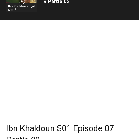
19 Partie 02
Ibn Kholdoun - ابن
خلدون
Ibn Khaldoun S01 Episode 07