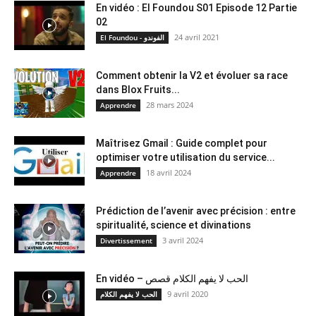
En vidéo : El Foundou S01 Episode 12 Partie
02
24 avril 2021
El Foundou - الفوندو
Comment obtenir la V2 et évoluer sa race
dans Blox Fruits...
28 mars 2024
Apprendre
Maîtrisez Gmail : Guide complet pour
optimiser votre utilisation du service...
18 avril 2024
Apprendre
Prédiction de l’avenir avec précision : entre
spiritualité, science et divinations
3 avril 2024
Divertissement
En vidéo – الحب لا يفهم الكلام قصص
9 avril 2020
الحب لا يفهم الكلام