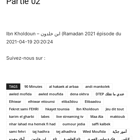
Partie 02
Ibn Kholdoun – ابن خلدون (Ramadan 2021 épisode du
2021-04-19 20:20:24
Suivez-nous sur :
TAGS
90 Minutes
al hakaek al arbaa
andi mankolek
awled mofida
awled moufida
dena okhra
DTEP عندي ما نقلك
Elhiwar
elhiwar ettounsi
eliba3dou
Elibaadou
Fekret sami FEHRI
hkayet tounsia
Ibn Kholdoun
Jeu dit tout
karim el gharbi
labes
live streaming tv
Maa Ala
maktoub
nhar lahad ma hemek fi had
oumour jedia
saffi kalbek
sami fehri
taj hadhra
tej alhadhra
Wled Moufida
أمور جدّية
لاباس
فكرة سامي الفهري
تاج الحاضرة
تاج
ابن خلدون
أولاد مفيده