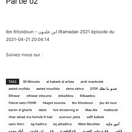
Partie 02
Ibn Kholdoun – ابن خلدون (Ramadan 2021 épisode du
2021-04-21 20:04:14
Suivez-nous sur :
TAGS
90 Minutes
al hakaek al arbaa
andi mankolek
awled mofida
awled moufida
dena okhra
DTEP عندي ما نقلك
Elhiwar
elhiwar ettounsi
eliba3dou
Elibaadou
Fekret sami FEHRI
hkayet tounsia
Ibn Kholdoun
Jeu dit tout
karim el gharbi
labes
live streaming tv
Maa Ala
maktoub
nhar lahad ma hemek fi had
oumour jedia
saffi kalbek
sami fehri
taj hadhra
tej alhadhra
Wled Moufida
أمور جدّية
لاباس
فكرة سامي الفهري
تاج الحاضرة
تاج
ابن خلدون
أولاد مفيده