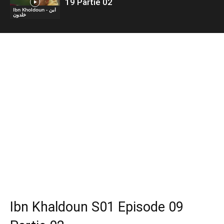
19 Partie 02
Ibn Kholdoun - ابن
خلدون
Ibn Khaldoun S01 Episode 09