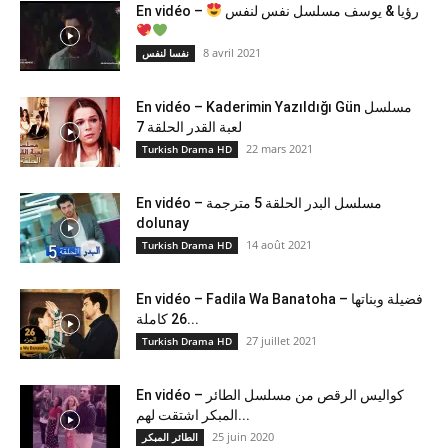
En vidéo –
رؤيا & يوسف مسلسل نفس لنفس
8 avril 2021
نفسا لنفس
En vidéo – Kaderimin Yazıldığı Gün مسلسل
لعبة القدر الحلقة 7
22 mars 2021
Turkish Drama HD
En vidéo – مسلسل البدر الحلقة 5 مترجمة
dolunay
14 août 2021
Turkish Drama HD
En vidéo – Fadila Wa Banatoha – فضيلة وبناتها
26 كاملة...
27 juillet 2021
Turkish Drama HD
En vidéo – كواليس الرقص من مسلسل الطائر
المبكر اشتقت لهم...
25 juin 2020
الطائر المبكر