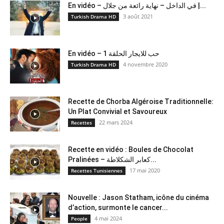
En vidéo – في الداخل – نهاية رائعة من جلال |...
3 août 2021
Turkish Drama HD
En vidéo – حب للايجار الحلقة 1
4 novembre 2020
Turkish Drama HD
Recette de Chorba Algéroise Traditionnelle:
Un Plat Convivial et Savoureux
22 mars 2024
Recettes
Recette en vidéo : Boules de Chocolat
Pralinées – كعابر الشكلاطة...
17 mai 2020
Recettes Tunisiennes
Nouvelle : Jason Statham, icône du cinéma
d’action, surmonte le cancer...
4 mai 2024
People