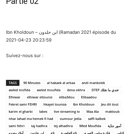
Partie 02
Ibn Kholdoun – ابن خلدون (Ramadan 2021 épisode du
2021-04-23 20:23:59
Suivez-nous sur :
TAGS
90 Minutes
al hakaek al arbaa
andi mankolek
awled mofida
awled moufida
dena okhra
DTEP عندي ما نقلك
Elhiwar
elhiwar ettounsi
eliba3dou
Elibaadou
Fekret sami FEHRI
hkayet tounsia
Ibn Kholdoun
Jeu dit tout
karim el gharbi
labes
live streaming tv
Maa Ala
maktoub
nhar lahad ma hemek fi had
oumour jedia
saffi kalbek
sami fehri
taj hadhra
tej alhadhra
Wled Moufida
أمور جدّية
لاباس
فكرة سامي الفهري
تاج الحاضرة
تاج
ابن خلدون
أولاد مفيده