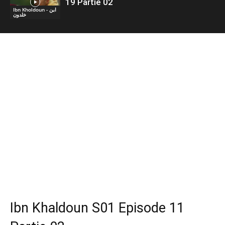
19 Partie 02
Ibn Kholdoun - ابن
خلدون
Ibn Khaldoun S01 Episode 11