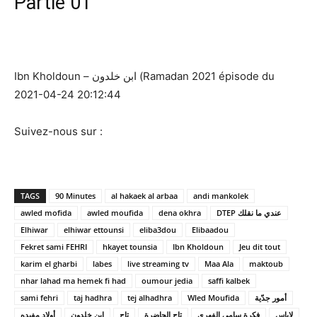
Partie 01
Ibn Kholdoun – ابن خلدون (Ramadan 2021 épisode du
2021-04-24 20:12:44
Suivez-nous sur :
TAGS
90 Minutes
al hakaek al arbaa
andi mankolek
awled mofida
awled moufida
dena okhra
DTEP عندي ما نقلك
Elhiwar
elhiwar ettounsi
eliba3dou
Elibaadou
Fekret sami FEHRI
hkayet tounsia
Ibn Kholdoun
Jeu dit tout
karim el gharbi
labes
live streaming tv
Maa Ala
maktoub
nhar lahad ma hemek fi had
oumour jedia
saffi kalbek
sami fehri
taj hadhra
tej alhadhra
Wled Moufida
أمور جدّية
لاباس
فكرة سامي الفهري
تاج الحاضرة
تاج
ابن خلدون
أولاد مفيده