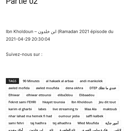
Partie 02
Ibn Kholdoun – ابن خلدون (Ramadan 2021 épisode du
2021-04-29 20:30:04
Suivez-nous sur :
TAGS
90 Minutes
al hakaek al arbaa
andi mankolek
awled mofida
awled moufida
dena okhra
DTEP عندي ما نقلك
Elhiwar
elhiwar ettounsi
eliba3dou
Elibaadou
Fekret sami FEHRI
hkayet tounsia
Ibn Kholdoun
Jeu dit tout
karim el gharbi
labes
live streaming tv
Maa Ala
maktoub
nhar lahad ma hemek fi had
oumour jedia
saffi kalbek
sami fehri
taj hadhra
tej alhadhra
Wled Moufida
أمور جدّية
لاباس
فكرة سامي الفهري
تاج الحاضرة
تاج
ابن خلدون
أولاد مفيده