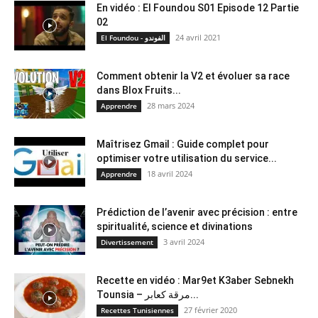
En vidéo : El Foundou S01 Episode 12 Partie
02
24 avril 2021
El Foundou - الفوندو
Comment obtenir la V2 et évoluer sa race
dans Blox Fruits...
28 mars 2024
Apprendre
Maîtrisez Gmail : Guide complet pour
optimiser votre utilisation du service...
18 avril 2024
Apprendre
Prédiction de l’avenir avec précision : entre
spiritualité, science et divinations
3 avril 2024
Divertissement
Recette en vidéo : Mar9et K3aber Sebnekh
Tounsia – مرقة كعابر...
27 février 2020
Recettes Tunisiennes