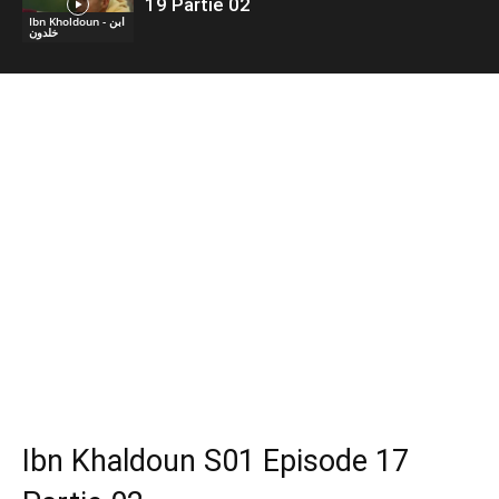
19 Partie 02
Ibn Kholdoun - ابن
خلدون
Ibn Khaldoun S01 Episode 17