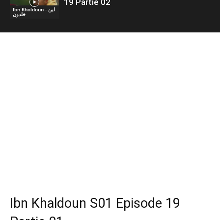
19 Partie 02
Ibn Kholdoun - ابن
خلدون
Ibn Khaldoun S01 Episode 19