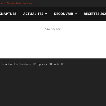
nt
Biographies des stars
apTube.tn
SNAPTUBE
ACTUALITÉS
DÉCOUVRIR
RECETTES 20
- Advertisement -
gardez
En vidéo : Ibn Khaldoun S01 Episode 20 Partie 03
illeures
déos