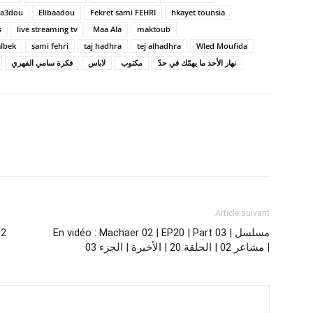
ba3dou
Elibaadou
Fekret sami FEHRI
hkayet tounsia
s
live streaming tv
Maa Ala
maktoub
albek
sami fehri
taj hadhra
tej alhadhra
Wled Moufida
نهار الأحد ما يهمّك في حدّ
مكتوب
لاباس
فكرة سامي الفهري
Article suivant
02
En vidéo : Machaer 02 | EP20 | Part 03 | مسلسل
مشاعر 02 | الحلقة 20 | الأخيرة | الجزء 03 |