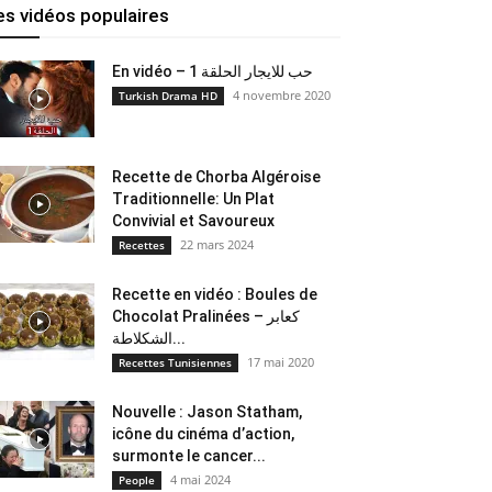
es vidéos populaires
En vidéo – حب للايجار الحلقة 1
4 novembre 2020
Turkish Drama HD
Recette de Chorba Algéroise
Traditionnelle: Un Plat
Convivial et Savoureux
22 mars 2024
Recettes
Recette en vidéo : Boules de
Chocolat Pralinées – كعابر
الشكلاطة...
17 mai 2020
Recettes Tunisiennes
Nouvelle : Jason Statham,
icône du cinéma d’action,
surmonte le cancer...
4 mai 2024
People