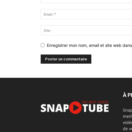
Enregistrer mon nom, email et site web dans
À 
Snap
meil
vidé
de v