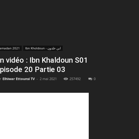
amadan 2021
Ibn Kholdoun - ابن خلدون
n vidéo : Ibn Khaldoun S01
pisode 20 Partie 03
r
Elhiwar Ettounsi TV
-
2 mai 2021
257492
0