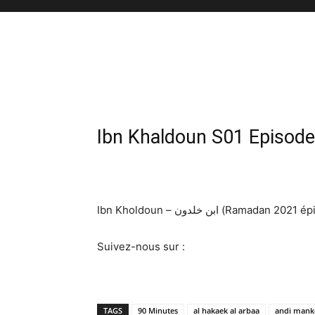
Ibn Khaldoun S01 Episode
Ibn Kholdoun – ابن خلدون (R
Suivez-nous sur :
TAGS
90 Minutes
al hakaek al arbaa
andi mank