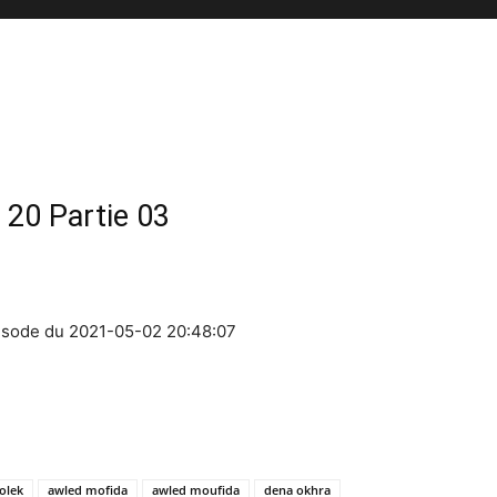
 20 Partie 03
amadan 2021 épisode du 2021-05-02 20:48:07
olek
awled mofida
awled moufida
dena okhra