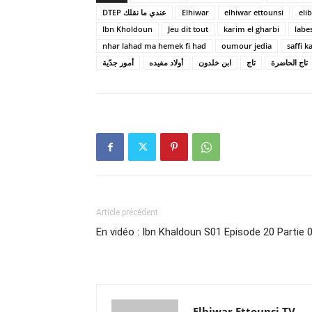
DTEP عندي ما نقلك
Elhiwar
elhiwar ettounsi
eli
Ibn Kholdoun
Jeu dit tout
karim el gharbi
labe
nhar lahad ma hemek fi had
oumour jedia
saffi k
تاج الحاضرة
تاج
ابن خلدون
أولاد مفيده
أمور جدّية
Article précédent
En vidéo : Ibn Khaldoun S01 Episode 20 Partie 
Elhiwar Ettounsi TV