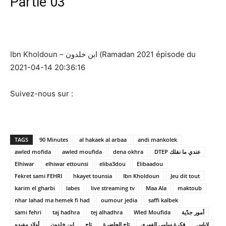
Partie 03
Ibn Kholdoun – ابن خلدون (Ramadan 2021 épisode du
2021-04-14 20:36:16
Suivez-nous sur :
TAGS
90 Minutes
al hakaek al arbaa
andi mankolek
awled mofida
awled moufida
dena okhra
DTEP عندي ما نقلك
Elhiwar
elhiwar ettounsi
eliba3dou
Elibaadou
Fekret sami FEHRI
hkayet tounsia
Ibn Kholdoun
Jeu dit tout
karim el gharbi
labes
live streaming tv
Maa Ala
maktoub
nhar lahad ma hemek fi had
oumour jedia
saffi kalbek
sami fehri
taj hadhra
tej alhadhra
Wled Moufida
أمور جدّية
لاباس
فكرة سامي الفهري
تاج الحاضرة
تاج
ابن خلدون
أولاد مفيده