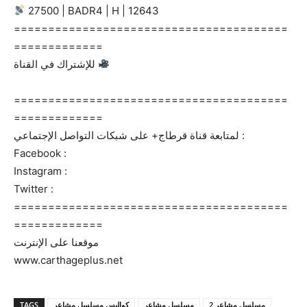
27500 | BADR4 | H | 12643
========================================
=============
للإشتراك في القناة
========================================
=============
لمتابعة قناة قرطاج+ على شبكات التواصل الإجتماعي :
Facebook :
Instagram :
Twitter :
========================================
=============
موقعنا على الإنترنت
www.carthageplus.net
TAGS
كواليس مسلسل مشاعر
مسلسل مشاعر
مسلسل مشاعر 2