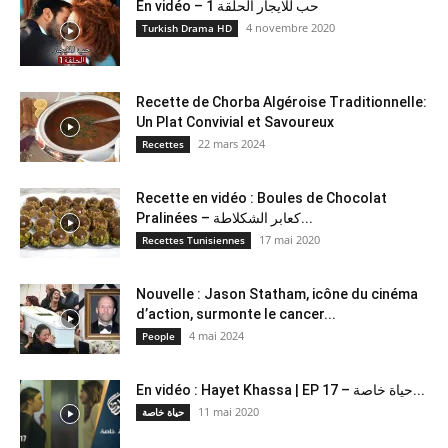
En vidéo – حب للايجار الحلقة 1
4 novembre 2020
Turkish Drama HD
Recette de Chorba Algéroise Traditionnelle:
Un Plat Convivial et Savoureux
22 mars 2024
Recettes
Recette en vidéo : Boules de Chocolat
Pralinées – كعابر الشكلاطة...
17 mai 2020
Recettes Tunisiennes
Nouvelle : Jason Statham, icône du cinéma
d’action, surmonte le cancer...
4 mai 2024
People
En vidéo : Hayet Khassa | EP 17 – حياة خاصة...
11 mai 2020
حياة خاصة