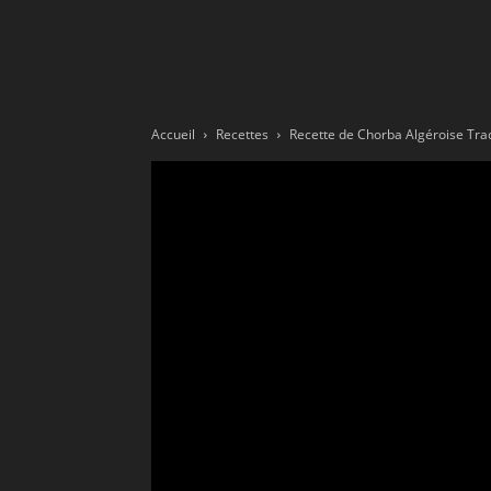
Ne
sé
Accueil
Recettes
Recette de Chorba Algéroise Trad
pa
Sn