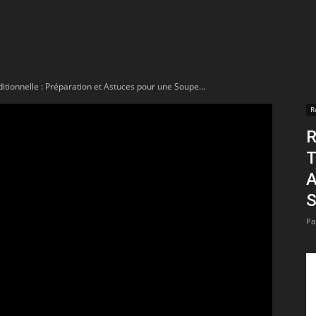
t
lectionnées
itionnelle : Préparation et Astuces pour une Soupe...
r
R
R
apTube
T
A
S
Pa