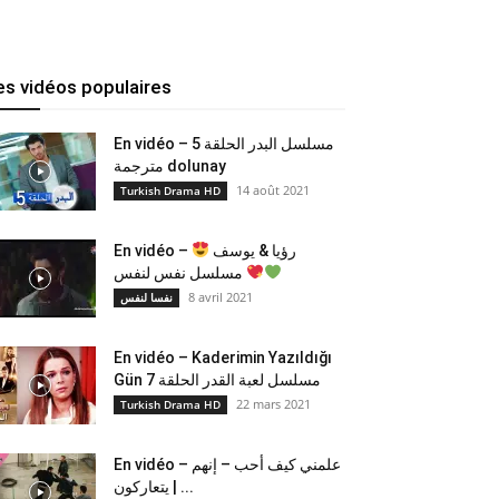
es vidéos populaires
En vidéo – مسلسل البدر الحلقة 5
مترجمة dolunay
14 août 2021
Turkish Drama HD
En vidéo –
رؤيا & يوسف
مسلسل نفس لنفس
8 avril 2021
نفسا لنفس
En vidéo – Kaderimin Yazıldığı
Gün مسلسل لعبة القدر الحلقة 7
22 mars 2021
Turkish Drama HD
En vidéo – علمني كيف أحب – إنهم
يتعاركون ​| ...