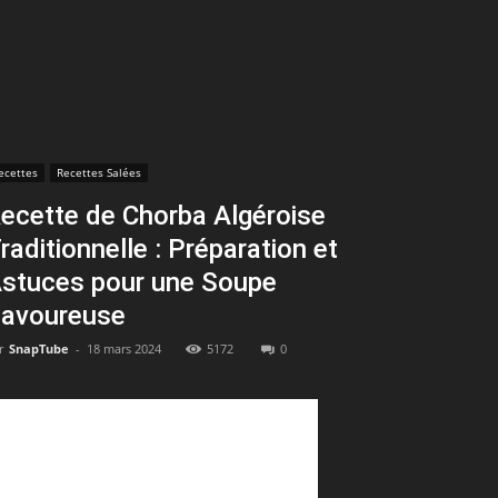
ecettes
Recettes Salées
ecette de Chorba Algéroise
raditionnelle : Préparation et
stuces pour une Soupe
avoureuse
r
SnapTube
-
18 mars 2024
5172
0