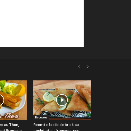
Recettes
es au Thon,
Recette facile de brick au
 et Fromage :
poulet et au fromage : une