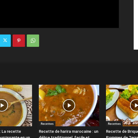
Recettes
Recettes
: La recette
Recette de harira marocaine : un
Recette de Briqu
ourrissante en un
délice traditionnel, facile et
Pommes de Terre