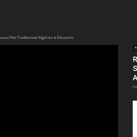
t
lectionnées
ureux Plat Traditionnel Algérien à Découvrir
r
R
R
apTube
S
A
Pa