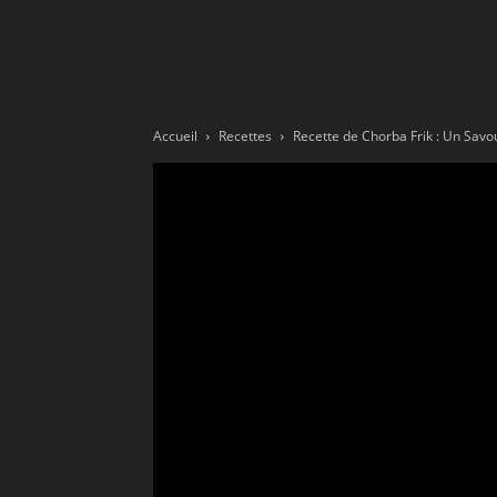
Ne
sé
Accueil
Recettes
Recette de Chorba Frik : Un Savo
pa
Sn