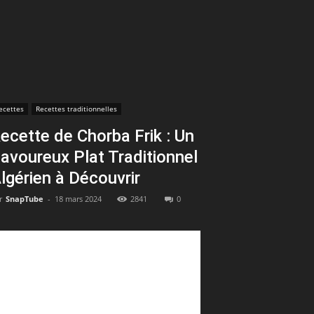
ecettes
Recettes traditionnelles
ecette de Chorba Frik : Un
avoureux Plat Traditionnel
lgérien à Découvrir
r
SnapTube
-
18 mars 2024
2841
0