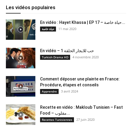
Les vidéos populaires
En vidéo : Hayet Khassa | EP 17 – حياة خاصة...
11 mai 2020
حياة خاصة
En vidéo – حب للايجار الحلقة 1
4 novembre 2020
Turkish Drama HD
Comment déposer une plainte en France:
Procédure, étapes et conseils
3 avril 2024
Apprendre
Recette en vidéo : Makloub Tunisien – Fast
Food – مقلوب...
27 juin 2020
Recettes Tunisiennes