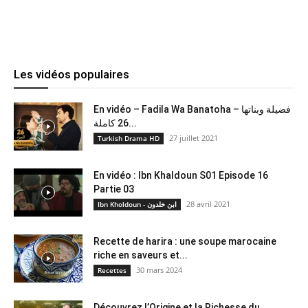
Les vidéos populaires
En vidéo – Fadila Wa Banatoha – فضيلة وبناتها
26 كاملة...
27 juillet 2021
Turkish Drama HD
En vidéo : Ibn Khaldoun S01 Episode 16
Partie 03
28 avril 2021
Ibn Kholdoun - ابن خلدون
Recette de harira : une soupe marocaine
riche en saveurs et...
30 mars 2024
Recettes
Découvrez l’Origine et la Richesse du