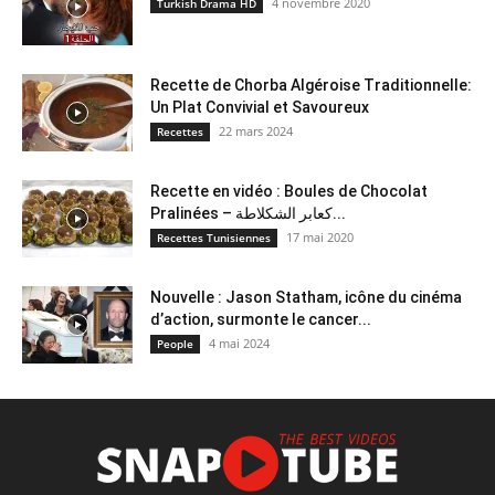
4 novembre 2020
Turkish Drama HD
Recette de Chorba Algéroise Traditionnelle:
Un Plat Convivial et Savoureux
22 mars 2024
Recettes
Recette en vidéo : Boules de Chocolat
Pralinées – كعابر الشكلاطة...
17 mai 2020
Recettes Tunisiennes
Nouvelle : Jason Statham, icône du cinéma
d’action, surmonte le cancer...
4 mai 2024
People