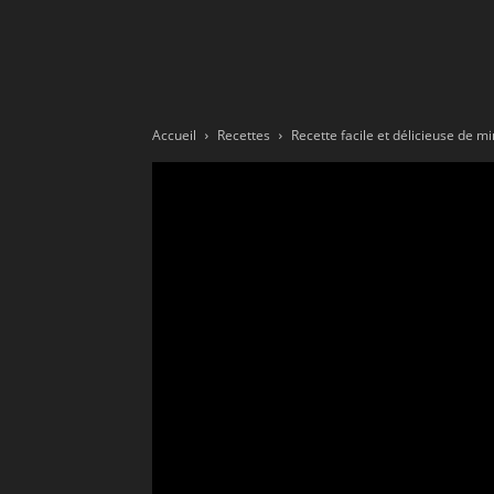
Ne
sé
Accueil
Recettes
Recette facile et délicieuse de min
pa
Sn