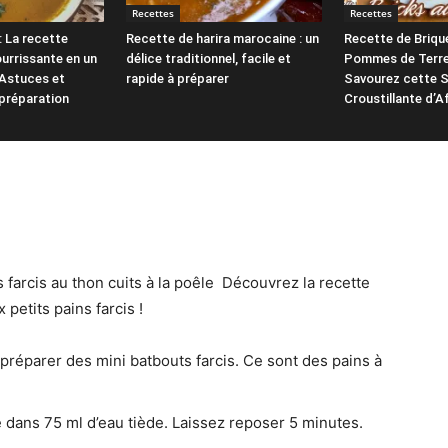
Recettes
Recettes
: La recette
Recette de harira marocaine : un
Recette de Briqu
ourrissante en un
délice traditionnel, facile et
Pommes de Terre
Astuces et
rapide à préparer
Savourez cette S
préparation
Croustillante d’A
 farcis au thon cuits à la poêle ‍ Découvrez la recette
petits pains farcis !
 préparer des mini batbouts farcis. Ce sont des pains à
e dans 75 ml d’eau tiède. Laissez reposer 5 minutes.