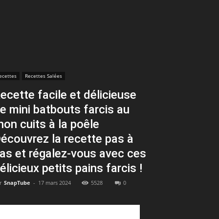
ecettes
Recettes Salées
ecette facile et délicieuse
e mini batbouts farcis au
hon cuits à la poêle ‍
écouvrez la recette pas à
as et régalez-vous avec ces
élicieux petits pains farcis !
r
SnapTube
-
17 mars 2024
5528
0