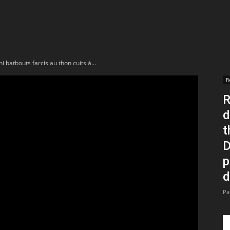
t
lectionnées
i batbouts farcis au thon cuits à...
r
R
R
apTube
d
t
D
p
d
Pa