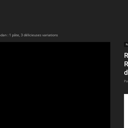
t
lectionnées
an : 1 pâte, 3 délicieuses variations
r
R
R
apTube
R
d
Pa