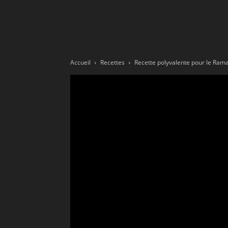
Ne
sé
Accueil
Recettes
Recette polyvalente pour le Ramad
pa
Sn