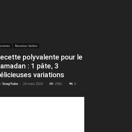
ecettes
Recettes Salées
ecette polyvalente pour le
amadan : 1 pâte, 3
élicieuses variations
r
SnapTube
-
24 mars 2024
2582
0