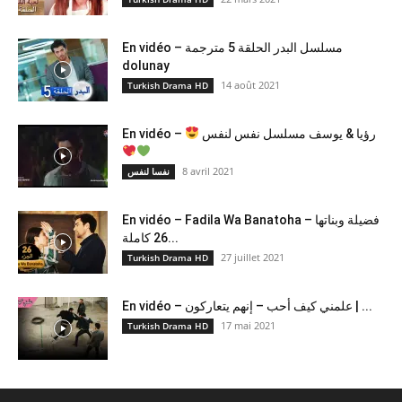
En vidéo – مسلسل البدر الحلقة 5 مترجمة
dolunay
14 août 2021
Turkish Drama HD
En vidéo –
رؤيا & يوسف مسلسل نفس لنفس
8 avril 2021
نفسا لنفس
En vidéo – Fadila Wa Banatoha – فضيلة وبناتها
26 كاملة...
27 juillet 2021
Turkish Drama HD
En vidéo – علمني كيف أحب – إنهم يتعاركون ​| ...
17 mai 2021
Turkish Drama HD