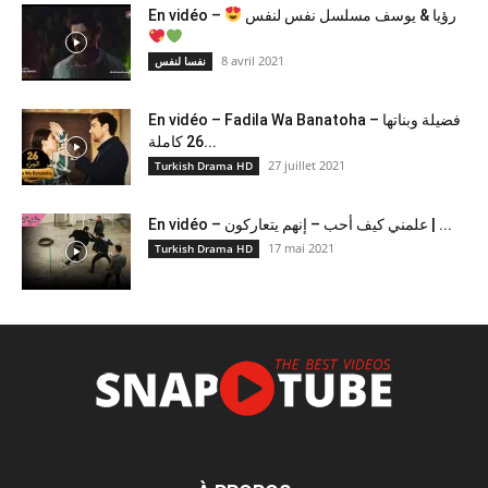
En vidéo –
رؤيا & يوسف مسلسل نفس لنفس
8 avril 2021
نفسا لنفس
En vidéo – Fadila Wa Banatoha – فضيلة وبناتها
26 كاملة...
27 juillet 2021
Turkish Drama HD
En vidéo – علمني كيف أحب – إنهم يتعاركون ​| ...
17 mai 2021
Turkish Drama HD