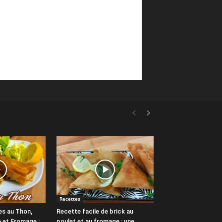
Recettes
es au Thon,
Recette facile de brick au
 et Fromage :
poulet et au fromage : une