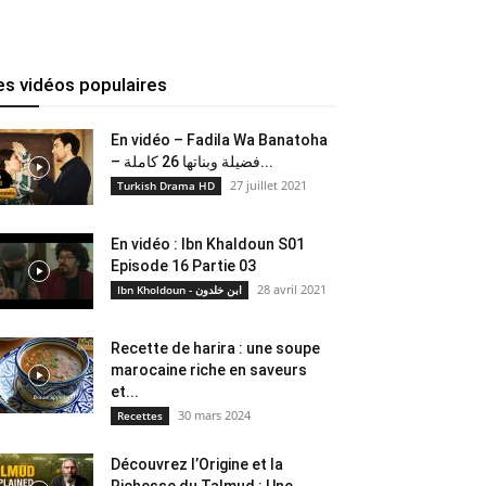
es vidéos populaires
En vidéo – Fadila Wa Banatoha
– فضيلة وبناتها 26 كاملة...
27 juillet 2021
Turkish Drama HD
En vidéo : Ibn Khaldoun S01
Episode 16 Partie 03
28 avril 2021
Ibn Kholdoun - ابن خلدون
Recette de harira : une soupe
marocaine riche en saveurs
et...
30 mars 2024
Recettes
Découvrez l’Origine et la
Richesse du Talmud : Une