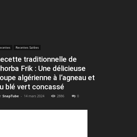
ecettes
Recettes Salées
ecette traditionnelle de
horba Frik : Une délicieuse
oupe algérienne à l’agneau et
u blé vert concassé
r
SnapTube
-
14 mars 2024
2886
0