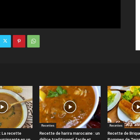
Recettes
Recettes
: La recette
Recette de harira marocaine : un
Recette de Briqu
ourrissante en un
délice traditionnel, facile et
Pommes de Terre