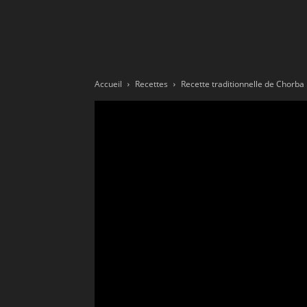
Ne
sé
Accueil
Recettes
Recette traditionnelle de Chorba 
pa
Sn