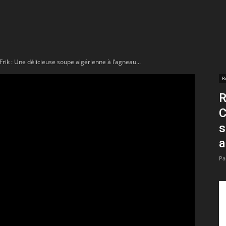
t
lectionnées
Frik : Une délicieuse soupe algérienne à l’agneau...
r
R
R
apTube
C
s
a
Pa