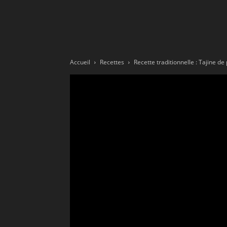
Ne
sé
Accueil
Recettes
Recette traditionnelle : Tajine de 
pa
Sn