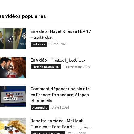
es vidéos populaires
En vidéo : Hayet Khassa | EP 17
– حياة خاصة...
11 mai 2020
حياة خاصة
En vidéo – حب للايجار الحلقة 1
4 novembre 2020
Turkish Drama HD
Comment déposer une plainte
en France: Procédure, étapes
et conseils
3 avril 2024
Apprendre
Recette en vidéo : Makloub
Tunisien – Fast Food – مقلوب...
27 juin 2020
Recettes Tunisiennes