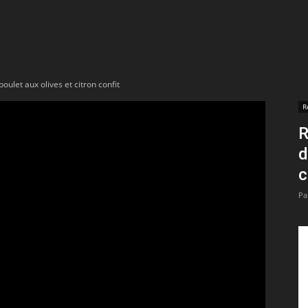
t
lectionnées
poulet aux olives et citron confit
r
R
R
apTube
d
c
Pa