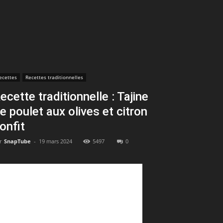
ecettes
Recettes traditionnelles
ecette traditionnelle : Tajine
e poulet aux olives et citron
onfit
r
SnapTube
-
19 mars 2024
5497
0