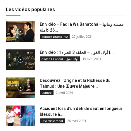
Les vidéos populaires
En vidéo – Fadila Wa Banatoha – فضيلة وبناتها
26 كاملة...
27 juillet 2021
Turkish Drama HD
En vidéo : أولاد الغول – الحلقة 3 الجزء 1 |...
15 avril 2021
Awled El Ghoul - أولاد الغول
Découvrez l’Origine et la Richesse du
Talmud : Une Œuvre Majeure...
2 avril 2024
Culture
Accident lors d’un défi de saut en longueur :
blessure à...
28 avril 2024
Divertissement