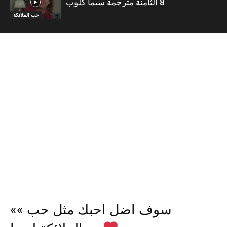
8 الثامنة مترجمة سيما كلوب
حب الملائكة
«« سوف اضل احبك مثل حب