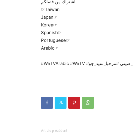
اشتراك من فضلكم
☞Taiwan
Japan☞
Korea☞
Spanish☞
Portuguese☞
Arabic☞
#WeTVArabic #WeTV ##مرحبا_سيد_جو
Article précédent