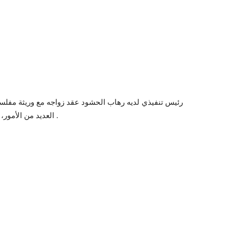
رئيس تنفيذي لديه رهاب الحشود عقد زواجه مع وريثة مفلس
العديد من الأمور، لكنهم وقعوا في مصيدة الحب وعالجا جروح بعضهم .