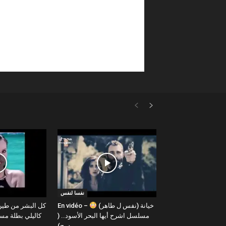
نفسا لنفس
En vidéo – خيانة (نفس ل طاهر)
مسلسل اشرح أيها البحر الأسود.. (
كاليلي بطلة م )
دمج)