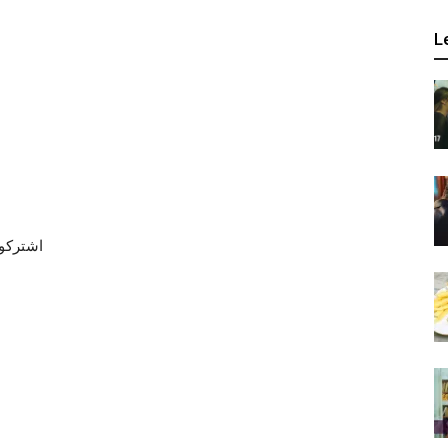
L
اشتركوا