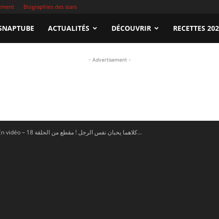
sement
Biographies des stars
apTube.tn
SNAPTUBE
ACTUALITÉS
DÉCOUVRIR
RECETTES 20
- Advertisement -
gardez
En vidéo – كلاهما يحبان نفس الرجل ! مقطع من الحلقة 18...
illeures
déos