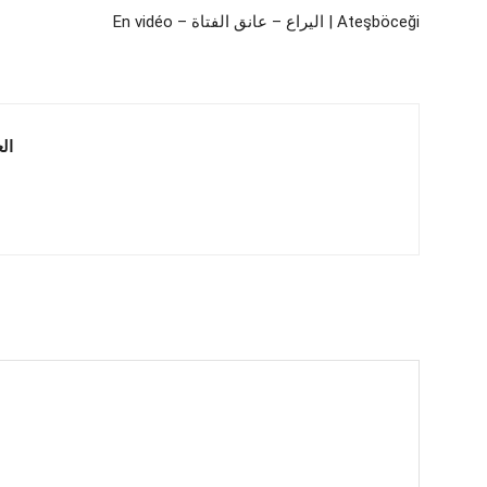
En vidéo – اليراع – عانق الفتاة | Ateşböceği
 العربية