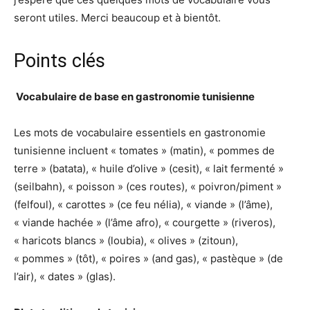
seront utiles. Merci beaucoup et à bientôt.
Points clés
️ Vocabulaire de base en gastronomie tunisienne
Les mots de vocabulaire essentiels en gastronomie
tunisienne incluent « tomates » (matin), « pommes de
terre » (batata), « huile d’olive » (cesit), « lait fermenté »
(seilbahn), « poisson » (ces routes), « poivron/piment »
(felfoul), « carottes » (ce feu nélia), « viande » (l’âme),
« viande hachée » (l’âme afro), « courgette » (riveros),
« haricots blancs » (loubia), « olives » (zitoun),
« pommes » (tôt), « poires » (and gas), « pastèque » (de
l’air), « dates » (glas).