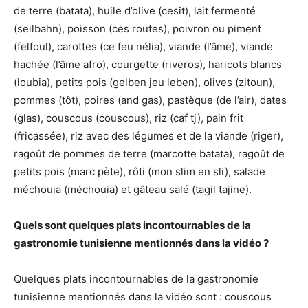
de terre (batata), huile d’olive (cesit), lait fermenté
(seilbahn), poisson (ces routes), poivron ou piment
(felfoul), carottes (ce feu nélia), viande (l’âme), viande
hachée (l’âme afro), courgette (riveros), haricots blancs
(loubia), petits pois (gelben jeu leben), olives (zitoun),
pommes (tôt), poires (and gas), pastèque (de l’air), dates
(glas), couscous (couscous), riz (caf tj), pain frit
(fricassée), riz avec des légumes et de la viande (riger),
ragoût de pommes de terre (marcotte batata), ragoût de
petits pois (marc pète), rôti (mon slim en sli), salade
méchouia (méchouia) et gâteau salé (tagil tajine).
Quels sont quelques plats incontournables de la
gastronomie tunisienne mentionnés dans la vidéo ?
Quelques plats incontournables de la gastronomie
tunisienne mentionnés dans la vidéo sont : couscous