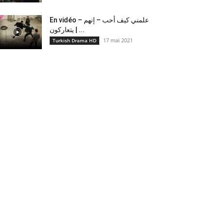
En vidéo – علمني كيف أحب – إنهم
يتعاركون ​| ...
17 mai 2021
Turkish Drama HD