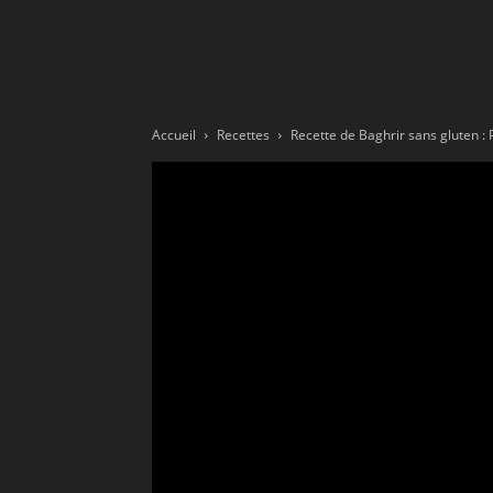
Ne
sé
Accueil
Recettes
Recette de Baghrir sans gluten :
pa
Sn