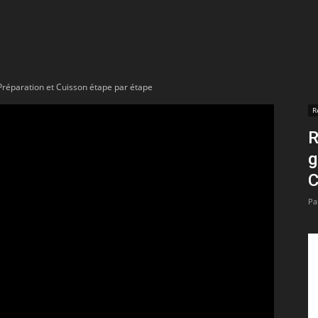
t
lectionnées
 Préparation et Cuisson étape par étape
r
R
R
apTube
g
C
Pa