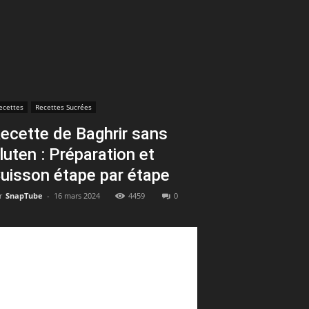
ecettes
Recettes Sucrées
ecette de Baghrir sans
luten : Préparation et
uisson étape par étape
r
SnapTube
-
16 mars 2024
4459
0