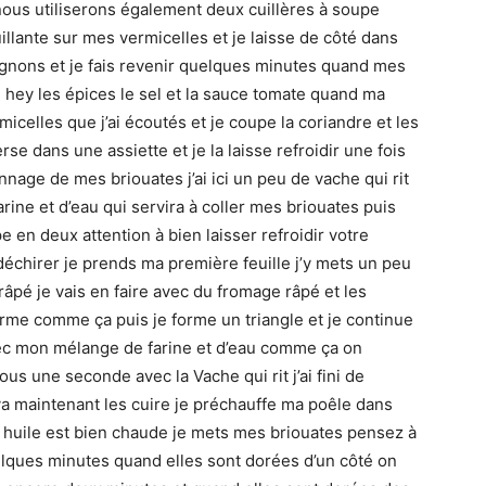
nous utiliserons également deux cuillères à soupe
illante sur mes vermicelles et je laisse de côté dans
 oignons et je fais revenir quelques minutes quand mes
e hey les épices le sel et la sauce tomate quand ma
micelles que j’ai écoutés et je coupe la coriandre et les
erse dans une assiette et je la laisse refroidir une fois
nnage de mes briouates j’ai ici un peu de vache qui rit
ine et d’eau qui servira à coller mes briouates puis
pe en deux attention à bien laisser refroidir votre
déchirer je prends ma première feuille j’y mets un peu
âpé je vais en faire avec du fromage râpé et les
ferme comme ça puis je forme un triangle et je continue
vec mon mélange de farine et d’eau comme ça on
vous une seconde avec la Vache qui rit j’ai fini de
va maintenant les cuire je préchauffe ma poêle dans
n huile est bien chaude je mets mes briouates pensez à
uelques minutes quand elles sont dorées d’un côté on