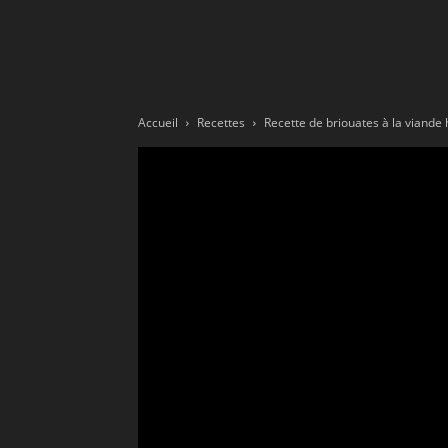
Ne
sé
Accueil
Recettes
Recette de briouates à la viande h
pa
Sn