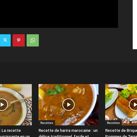
Recettes
Recettes
: La recette
Recette de harira marocaine : un
Recette de Briqu
ourrissante en un
délice traditionnel, facile et
Pommes de Terre