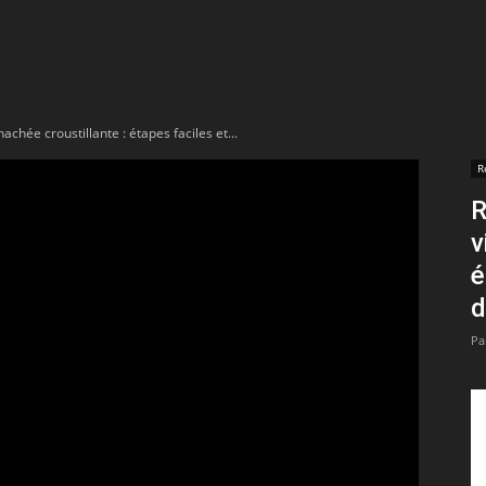
t
lectionnées
achée croustillante : étapes faciles et...
r
R
R
apTube
v
é
d
Pa