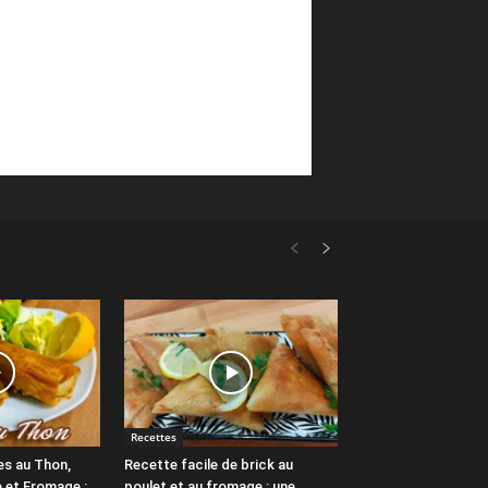
Recettes
es au Thon,
Recette facile de brick au
 et Fromage :
poulet et au fromage : une