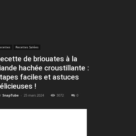
ecettes
Recettes Salées
ecette de briouates à la
iande hachée croustillante :
tapes faciles et astuces
élicieuses !
r
SnapTube
-
25 mars 2024
3072
0