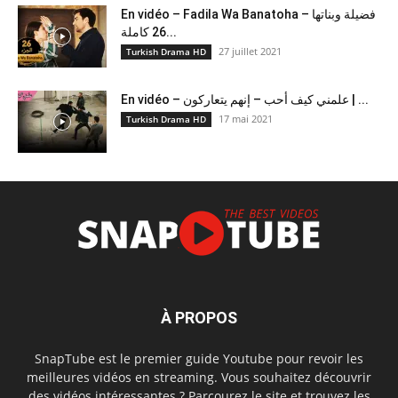
En vidéo – Fadila Wa Banatoha – فضيلة وبناتها
26 كاملة...
27 juillet 2021
Turkish Drama HD
En vidéo – علمني كيف أحب – إنهم يتعاركون ​| ...
17 mai 2021
Turkish Drama HD
À PROPOS
SnapTube est le premier guide Youtube pour revoir les
meilleures vidéos en streaming. Vous souhaitez découvrir
des vidéos intéressantes ? Parcourez le site et trouvez les