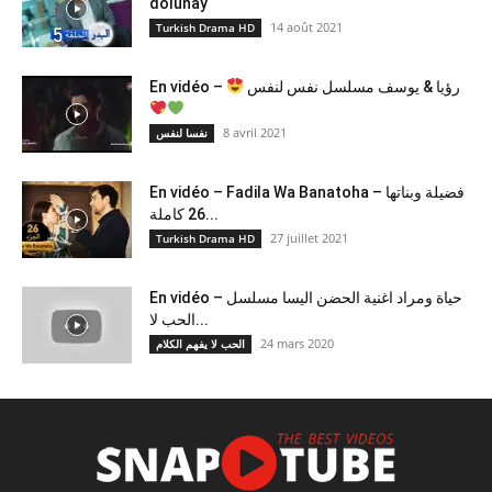
dolunay
14 août 2021
Turkish Drama HD
En vidéo –
رؤيا & يوسف مسلسل نفس لنفس
8 avril 2021
نفسا لنفس
En vidéo – Fadila Wa Banatoha – فضيلة وبناتها
26 كاملة...
27 juillet 2021
Turkish Drama HD
En vidéo – حياة ومراد اغنية الحضن اليسا مسلسل
الحب لا...
24 mars 2020
الحب لا يفهم الكلام