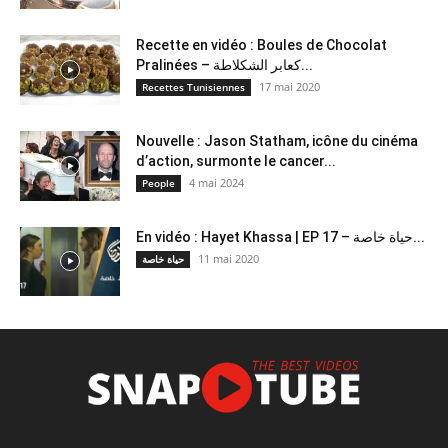
Recette en vidéo : Boules de Chocolat
Pralinées – كعابر الشكلاطة...
17 mai 2020
Recettes Tunisiennes
Nouvelle : Jason Statham, icône du cinéma
d’action, surmonte le cancer...
4 mai 2024
People
En vidéo : Hayet Khassa | EP 17 – حياة خاصة...
11 mai 2020
حياة خاصة