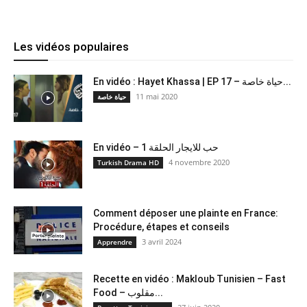
Les vidéos populaires
En vidéo : Hayet Khassa | EP 17 – حياة خاصة...
11 mai 2020
حياة خاصة
En vidéo – حب للايجار الحلقة 1
4 novembre 2020
Turkish Drama HD
Comment déposer une plainte en France:
Procédure, étapes et conseils
3 avril 2024
Apprendre
Recette en vidéo : Makloub Tunisien – Fast
Food – مقلوب...